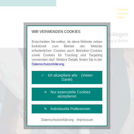
WIR VERWENDEN COOKIES
Lemke & Kollegen
Steuerberatung in Berlin
Entscheiden Sie selbst, ob diese Website neben
funktionell zum Betrieb der Website
erforderlichen Cookies auch Betreiber-Cookies
sowie Cookies für Tracking und Targeting
verwenden darf. Weitere Details finden Sie in der
Datenschutzerklärung
.
✓ Ich akzeptiere alle (Vielen
Dank!)
✕ Nur essenzielle Cookies
akzeptieren
✎ Individuelle Präferenzen
·
Datenschutzerklärung
Impressum
Notwendige Cookies
Diese Cookies sind erforderlich, um die
grundlegende Funktionalität der Website