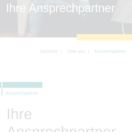
zu sichern.
Ihre Ansprechpartner
Tracking- und Targeting-Cookies
Diese Cookies sind erforderlich, um
unsere Website auf Ihre Bedürfnisse hin
zu optimieren. Hierzu gehört eine
bedarfsgerechte Gestaltung und
fortlaufende Verbesserung unseres
Angebotes einschließlich der
Verknüpfung zu Social-Media-
Angeboten von z.B. Facebook und
Startseite
Über uns
Ansprechpartner
LinkedIn.
Betreibercookies
Diese Cookies sind erforderlich, um z.B.
Google Maps zu nutzen oder
eingebettete Videos abspielen zu
können.
Ansprechpartner
Ihre
Ansprechpartner